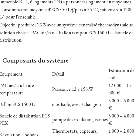
Immeuble R+2, 6 logements T3 (4 personnes/logement en moyenne).
Consommation moyenne d'ECS : 50 L/j/pers à 55 °C, soit environ 1200
L/j pour l'ensemble.
Objectif : produire l’ECS avec un système centralisé thermodynamique.
Solution choisie : PAC air/eau + ballon tampon ECS 1500 L + boucle de
distribution.
Composants du système
Estimation de
Équipement
Détail
coût
PAC air/eau haute
12 000 – 15
Puissance 12 à 15 kW
température
000 €
3 000 – 5 000
Ballon ECS 1500 L
inox Isolé, avec échangeur
€
Boucle de distribution ECS
3 000 – 4 000
pompe de circulation, vannes
PEX
€
Thermostats, capteurs,
1 000 – 2 000
Régulation + sondes