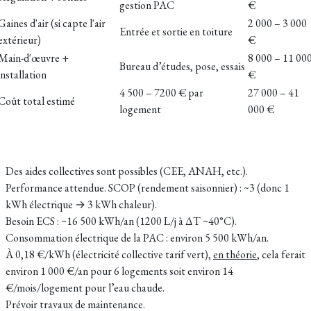
gestion PAC
€
Gaines d'air (si capte l'air
2 000 – 3 000
Entrée et sortie en toiture
extérieur)
€
Main-d'œuvre +
8 000 – 11 00
Bureau d’études, pose, essais
installation
€
4 500 – 7200 € par
27 000 – 41
Coût total estimé
logement
000 €
Des aides collectives sont possibles (CEE, ANAH, etc.).
Performance attendue. SCOP (rendement saisonnier) : ~3 (donc 1
kWh électrique → 3 kWh chaleur).
Besoin ECS : ~16 500 kWh/an (1200 L/j à ΔT ~40°C).
Consommation électrique de la PAC : environ 5 500 kWh/an.
À 0,18 €/kWh (électricité collective tarif vert),
en théorie
, cela ferait
environ 1 000 €/an pour 6 logements soit environ 14
€/mois/logement pour l’eau chaude.
Prévoir travaux de maintenance.