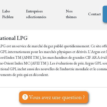
Labo
Entreprises
Nos
Contact
Picbleu
sélectionnées
thèmes
ational LPG
LPG est un service de marché du gaz publié quotidiennement. Ce site of
z GPL internationaux pour les marchés physiques et dérivés. L'Argus est la
ord Index TM (ANSI TM ), les marchandises de grandes CIF ARA évaluati
me-Orient Index MC (AFEI TM ). Les évaluations de prix Argus GPL sont
tional GPL inclut aussi des nouvelles de l'industrie mondiale et le comm
ements de prix qui en découlent.
Vous avez une question ?