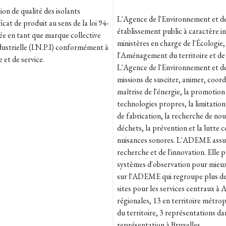
on de qualité des isolants
L'Agence de l'Environnement et de
at de produit au sens de la loi 94-
établissement public à caractère in
e en tant que marque collective
ministères en charge de l'Écologie
ndustrielle (I.N.P.I) conformément à
l'Aménagement du territoire et de
 et de service.
L'Agence de l'Environnement et de
missions de susciter, animer, coord
maîtrise de l'énergie, la promotio
technologies propres, la limitation
de fabrication, la recherche de nou
déchets, la prévention et la lutte co
nuisances sonores. L'ADEME assure
recherche et de l'innovation. Elle p
systèmes d'observation pour mieux c
sur l'ADEME qui regroupe plus de 1
sites pour les services centraux à 
régionales, 13 en territoire métro
du territoire, 3 représentations da
représentation à Bruxelles.