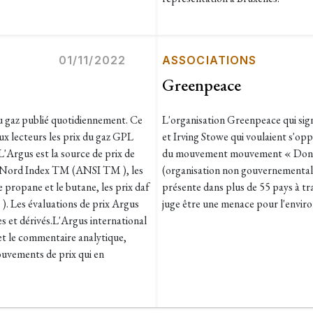
01/11/2022
ASSOCIATIONS
Greenpeace
u gaz publié quotidiennement. Ce
L'organisation Greenpeace qui sign
ux lecteurs les prix du gaz GPL
et Irving Stowe qui voulaient s'opp
L'Argus est la source de prix de
du mouvement mouvement « Don'
 du Nord Index TM (ANSI TM ), les
(organisation non gouvernementale
propane et le butane, les prix daf
présente dans plus de 55 pays à tra
. Les évaluations de prix Argus
juge être une menace pour l'environ
s et dérivés.L'Argus international
 et le commentaire analytique,
ouvements de prix qui en