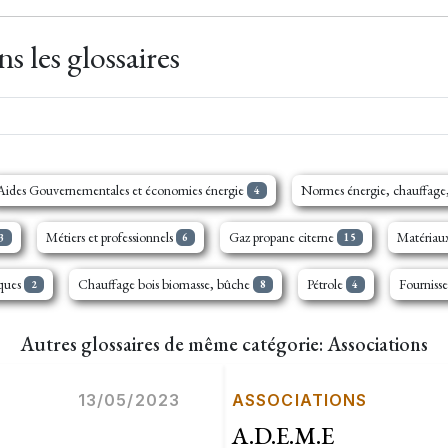
s les glossaires
Aides Gouvernementales et économies énergie
Normes énergie, chauffage,
4
Métiers et professionnels
Gaz propane citerne
Matériaux
3
6
15
iques
Chauffage bois biomasse, bûche
Pétrole
Fournisse
2
8
4
Autres glossaires de même catégorie: Associations
13/05/2023
ASSOCIATIONS
A.D.E.M.E