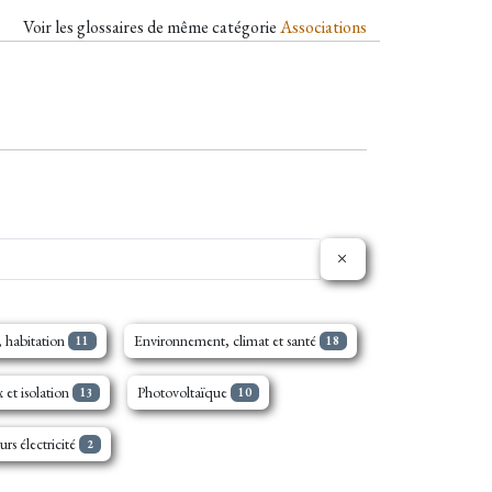
Voir les glossaires de même catégorie
Associations
 habitation
Environnement, climat et santé
11
18
 et isolation
Photovoltaïque
13
10
urs électricité
2