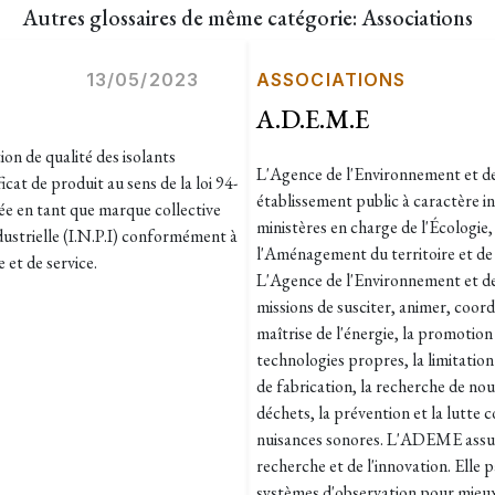
Autres glossaires de même catégorie: Associations
13/05/2023
ASSOCIATIONS
A.D.E.M.E
on de qualité des isolants
L'Agence de l'Environnement et de
at de produit au sens de la loi 94-
établissement public à caractère in
e en tant que marque collective
ministères en charge de l'Écologie
ndustrielle (I.N.P.I) conformément à
l'Aménagement du territoire et de
 et de service.
L'Agence de l'Environnement et de
missions de susciter, animer, coord
maîtrise de l'énergie, la promotio
technologies propres, la limitation
de fabrication, la recherche de nou
déchets, la prévention et la lutte co
nuisances sonores. L'ADEME assure
recherche et de l'innovation. Elle p
systèmes d'observation pour mieux c