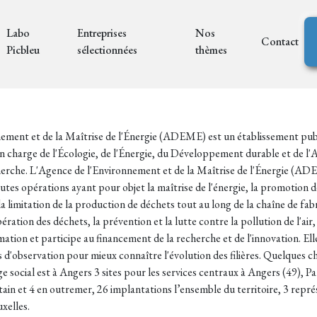
Labo
Entreprises
Nos
Contact
Picbleu
sélectionnées
thèmes
ement et de la Maîtrise de l'Énergie (ADEME) est un établissement publi
 en charge de l'Écologie, de l'Énergie, du Développement durable et de 
herche. L'Agence de l'Environnement et de la Maîtrise de l'Énergie (ADE
utes opérations ayant pour objet la maîtrise de l'énergie, la promotion 
a limitation de la production de déchets tout au long de la chaîne de fabr
ération des déchets, la prévention et la lutte contre la pollution de l'air,
ion et participe au financement de la recherche et de l'innovation. Elle
s d'observation pour mieux connaître l'évolution des filières. Quelques 
ge social est à Angers 3 sites pour les services centraux à Angers (49), Pa
tain et 4 en outremer, 26 implantations l’ensemble du territoire, 3 repré
xelles.