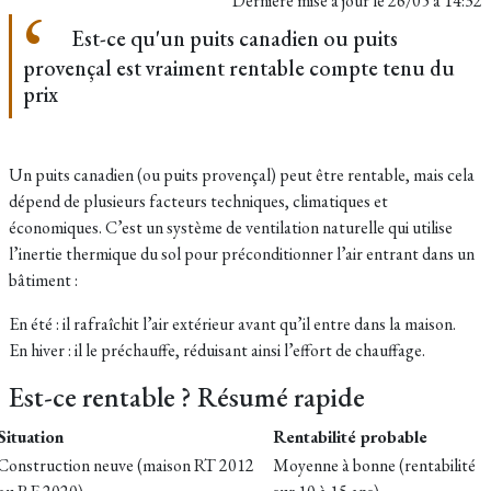
Dernière mise à jour le
26/05 à 14:32
Est-ce qu'un puits canadien ou puits
provençal est vraiment rentable compte tenu du
prix
Un puits canadien (ou puits provençal) peut être rentable, mais cela
dépend de plusieurs facteurs techniques, climatiques et
économiques. C’est un système de ventilation naturelle qui utilise
l’inertie thermique du sol pour préconditionner l’air entrant dans un
bâtiment :
En été : il rafraîchit l’air extérieur avant qu’il entre dans la maison.
En hiver : il le préchauffe, réduisant ainsi l’effort de chauffage.
Est-ce rentable ? Résumé rapide
Situation
Rentabilité probable
Construction neuve (maison RT 2012
Moyenne à bonne (rentabilité