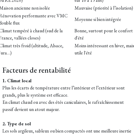
ou RE 2020)
sur 10 à 15 ans)
Maison ancienne non isolée
Mauvaise (priorité à l’isolation)
Rénovation performante avec VMC
Moyenne si bien intégrée
double flux
Climat tempéré à chaud (sud de la
Bonne, surtout pour le confort
France, vallées closes)
d'été
Climat très froid (altitude, Alsace,
Moins intéressant en hiver, mai
Jura…)
utile l'été
Facteurs de rentabilité
1. Climat local
Plus les écarts de température entre l’intérieur et l’extérieur sont
grands, plus le système est efficace.
En climat chaud ou avec des étés caniculaires, le rafraîchissement
passif devient un atout majeur.
2. Type de sol
Les sols argileux, sableux ou bien compactés ont une meilleure inertie