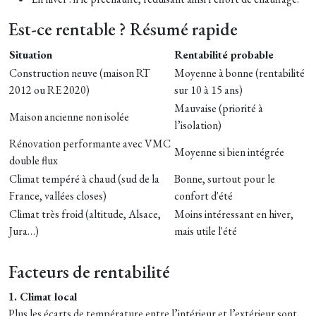
Est-ce rentable ? Résumé rapide
Situation
Rentabilité probable
Construction neuve (maison RT
Moyenne à bonne (rentabilité
2012 ou RE 2020)
sur 10 à 15 ans)
Mauvaise (priorité à
Maison ancienne non isolée
l’isolation)
Rénovation performante avec VMC
Moyenne si bien intégrée
double flux
Climat tempéré à chaud (sud de la
Bonne, surtout pour le
France, vallées closes)
confort d'été
Climat très froid (altitude, Alsace,
Moins intéressant en hiver,
Jura…)
mais utile l'été
Facteurs de rentabilité
1. Climat local
Plus les écarts de température entre l’intérieur et l’extérieur sont