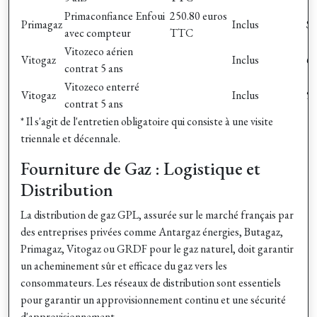
Primaconfiance Enfoui
250.80 euros
Primagaz
Inclus
Su
avec compteur
TTC
Vitozeco aérien
Vitogaz
Inclus
60
contrat 5 ans
Vitozeco enterré
Vitogaz
Inclus
90
contrat 5 ans
* Il s'agit de l'entretien obligatoire qui consiste à une visite
triennale et décennale.
Fourniture de Gaz : Logistique et
Distribution
La distribution de gaz GPL, assurée sur le marché français par
des entreprises privées comme Antargaz énergies, Butagaz,
Primagaz, Vitogaz ou GRDF pour le gaz naturel, doit garantir
un acheminement sûr et efficace du gaz vers les
consommateurs. Les réseaux de distribution sont essentiels
pour garantir un approvisionnement continu et une sécurité
d'approvisionnement.