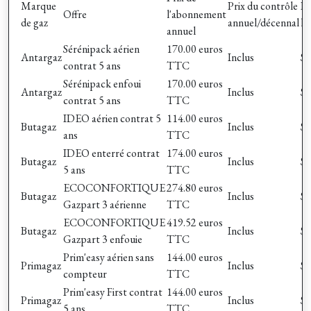
Marque
Prix du contrôle
Pr
Offre
l'abonnement
de gaz
annuel/décennal
l'
annuel
Sérénipack aérien
170.00 euros
Antargaz
Inclus
Su
contrat 5 ans
TTC
Sérénipack enfoui
170.00 euros
Antargaz
Inclus
Su
contrat 5 ans
TTC
IDEO aérien contrat 5
114.00 euros
Butagaz
Inclus
Su
ans
TTC
IDEO enterré contrat
174.00 euros
Butagaz
Inclus
Su
5 ans
TTC
ECOCONFORTIQUE
274.80 euros
Butagaz
Inclus
Su
Gazpart 3 aérienne
TTC
ECOCONFORTIQUE
419.52 euros
Butagaz
Inclus
Su
Gazpart 3 enfouie
TTC
Prim'easy aérien sans
144.00 euros
Primagaz
Inclus
Su
compteur
TTC
Prim'easy First contrat
144.00 euros
Primagaz
Inclus
Su
5 ans
TTC