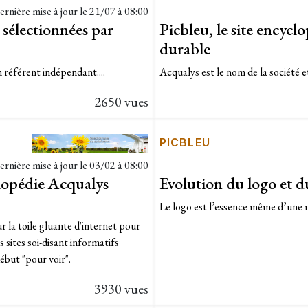
ernière mise à jour le
21/07 à 08:00
s sélectionnées par
Picbleu, le site encycl
durable
n référent indépendant....
Acqualys est le nom de la société et 
2650 vues
PICBLEU
ernière mise à jour le
03/02 à 08:00
clopédie Acqualys
Evolution du logo et d
Le logo est l’essence même d’une m
r la toile gluante d'internet pour
s sites soi-disant informatifs
ébut "pour voir".
3930 vues