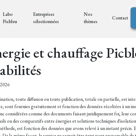
Labo
Entreprises
Nos
Contact
Picbleu
sélectionnées
thèmes
ergie et chauffage Picble
abilités
7/2026
ination, toute diffusion ou toute publication, totale ou partielle, est int
te, sont fournies gratuitement et fonction des données récoltées à un in
onc considérées comme des documents faisant juridiquement foi, leur con
eils ou des comparatifs entre énergies et solutions techniques d'isolati
éthode, est fonction des données que avons relevé à un instant précis. El
t. De la même façon, le service ne saurait être tenu pour responsable d