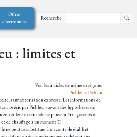
Offres
Recherche
sélectionnées
u : limites et
Voir les articles de même catégorie:
Picbleu
>
Picbleu
erdite, sauf autorisation expresse. Les informations de
stant précis par Picbleu, suivant des hypothèses de
tenu et leur exactitude ne peuvent être garantis à
on et de chauffage à un moment T.
le ne peut se substituer à un contrôle établi et
e tout défaut ou dysfonctionnement inhérent aux