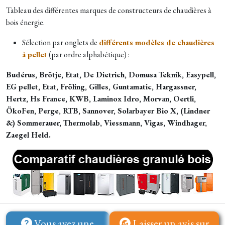
Tableau des différentes marques de constructeurs de chaudières à
bois énergie.
Sélection par onglets de
différents modèles de chaudières
à pellet
(par ordre alphabétique) :
Budérus, Brötje, Etat, De Dietrich, Domusa Teknik, Easypell,
EG pellet, Etat, Fröling, Gilles, Guntamatic, Hargassner,
Hertz, Hs France, KWB, Laminox Idro, Morvan, Oertli,
ÖkoFen, Perge, RTB, Sannover, Solarbayer Bio X, (Lindner
&) Sommerauer, Thermolab, Viessmann, Vigas, Windhager,
Zaegel Held.
Vous avez une
Laisser un avis sur