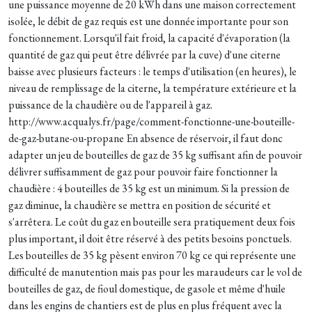
une puissance moyenne de 20 kWh dans une maison correctement
isolée, le débit de gaz requis est une donnée importante pour son
fonctionnement. Lorsqu'il fait froid, la capacité d'évaporation (la
quantité de gaz qui peut être délivrée par la cuve) d'une citerne
baisse avec plusieurs facteurs : le temps d'utilisation (en heures), le
niveau de remplissage de la citerne, la température extérieure et la
puissance de la chaudière ou de l'appareil à gaz.
http://www.acqualys.fr/page/comment-fonctionne-une-bouteille-
de-gaz-butane-ou-propane En absence de réservoir, il faut donc
adapter un jeu de bouteilles de gaz de 35 kg suffisant afin de pouvoir
délivrer suffisamment de gaz pour pouvoir faire fonctionner la
chaudière : 4 bouteilles de 35 kg est un minimum. Si la pression de
gaz diminue, la chaudière se mettra en position de sécurité et
s'arrêtera. Le coût du gaz en bouteille sera pratiquement deux fois
plus important, il doit être réservé à des petits besoins ponctuels.
Les bouteilles de 35 kg pèsent environ 70 kg ce qui représente une
difficulté de manutention mais pas pour les maraudeurs car le vol de
bouteilles de gaz, de fioul domestique, de gasole et même d'huile
dans les engins de chantiers est de plus en plus fréquent avec la