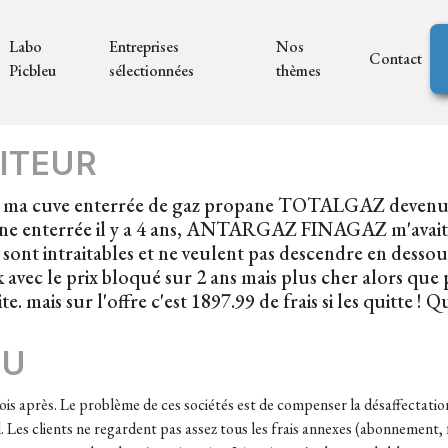
Labo
Entreprises
Nos
Contact
Picbleu
sélectionnées
thèmes
ITEUR
e ma cuve enterrée de gaz propane TOTALGAZ devenu
ne enterrée il y a 4 ans, ANTARGAZ FINAGAZ m'avait ba
ls sont intraitables et ne veulent pas descendre en de
 avec le prix bloqué sur 2 ans mais plus cher alors que
is sur l'offre c'est 1897.99 de frais si les quitte ! Qu
EU
is après. Le problème de ces sociétés est de compenser la désaffectation
 Les clients ne regardent pas assez tous les frais annexes (abonnement, f