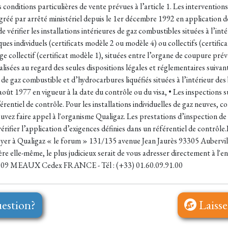
 conditions particulières de vente prévues à l’article 1. Les interventio
 par arrêté ministériel depuis le 1er décembre 1992 en application de l
 de vérifier les installations intérieures de gaz combustibles situées à l’in
 individuels (certificats modèle 2 ou modèle 4) ou collectifs (certificat m
collectif (certificat modèle 1), situées entre l’organe de coupure prévu
réalisées au regard des seules dispositions légales et réglementaires suivan
s de gaz combustible et d’hydrocarbures liquéfiés situées à l’intérieur de
août 1977 en vigueur à la date du contrôle ou du visa, • Les inspections su
référentiel de contrôle. Pour les installations individuelles de gaz neuve
pouvez faire appel à l'organisme Qualigaz. Les prestations d’inspectio
vérifier l’application d’exigences définies dans un référentiel de contrôl
voyer à Qualigaz « le forum » 131/135 avenue Jean Jaurès 93305 Aubervi
ère elle-même, le plus judicieux serait de vous adresser directement à l'e
7109 MEAUX Cedex FRANCE - Tél : (+33) 01.60.09.91.00
estion?
Laisse