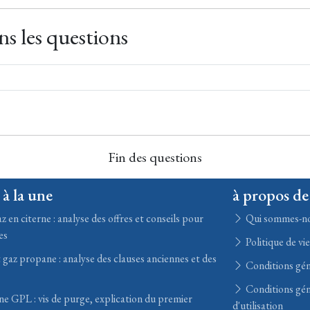
s les questions
Fin des questions
 à la une
à propos de
z en citerne : analyse des offres et conseils pour
Qui sommes-n
es
Politique de vi
 gaz propane : analyse des clauses anciennes et des
Conditions gén
Conditions gén
ne GPL : vis de purge, explication du premier
d'utilisation