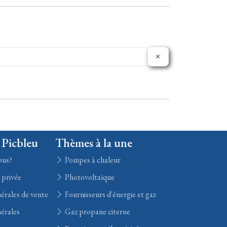
 Picbleu
Thèmes à la une
ous?
Pompes à chaleur
e privée
Photovoltaïque
érales de vente
Fournisseurs d'énergie et gaz
érales
Gaz propane citerne