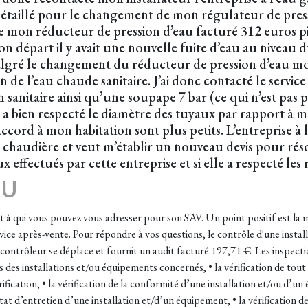
détaillé pour le changement de mon régulateur de pressio
 mon réducteur de pression d’eau facturé 312 euros pi
on départ il y avait une nouvelle fuite d’eau au niveau 
Malgré le changement du réducteur de pression d’eau mo
ion de l’eau chaude sanitaire. J’ai donc contacté le servi
on sanitaire ainsi qu’une soupape 7 bar (ce qui n’est pa
ur a bien respecté le diamètre des tuyaux par rapport à 
accord à mon habitation sont plus petits. L’entreprise à 
la chaudière et veut m’établir un nouveau devis pour rés
ux effectués par cette entreprise et si elle a respecté le
EU
t à qui vous pouvez vous adresser pour son SAV. Un point positif est la 
rvice après-vente. Pour répondre à vos questions, le contrôle d'une inst
 contrôleur se déplace et fournit un audit facturé 197,71 €. Les inspec
les des installations et/ou équipements concernés, • la vérification de tou
ification, • la vérification de la conformité d’une installation et/ou d’
l’état d’entretien d’une installation et/d’un équipement, • la vérification 