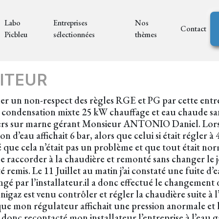
Labo
Entreprises
Nos
Contact
Picbleu
sélectionnées
thèmes
ITEUR
ler un non-respect des règles RGE et PG par cette entrepr
condensation mixte 25 kW chauffage et eau chaude sanit
illiers sur marne gérant Monsieur ANTONIO Daniel. Lors 
’eau affichait 6 bar, alors que celui si était régler à 4
 que cela n’était pas un problème et que tout était nor
 raccorder à la chaudière et remonté sans changer le jo
 remis. Le 11 Juillet au matin j’ai constaté une fuite d’
gé par l’installateur.il a donc effectué le changement d
nigaz est venu contrôler et régler la chaudière suite à l’
que mon régulateur affichait une pression anormale et lor
ai donc recontacté mon installateur l’entreprise à l’eau