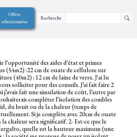
Offres
Recherche
sélectionnées
ir l'opportunité des aides d'état et primes
dus (54m2) :22 cm de ouate de cellulose sur
re (40m2) : 12 cm de laine de verre. J'ai lu
s solliciter pour des conseils. J’ai fait faire 2
 j’avais fait une simulation de coût, l’autre par
souhaiterais compléter l’isolation des combles
roid, du bruit ou de la chaleur (temps de
ctuellement. Si je complète avec 20cm de ouate
a chaleur sera significatif. 2- Est-ce que le
Nergalto, quelle est la hauteur maximum (une
 : la société me propose de poser un isolant