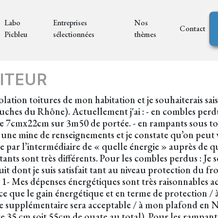
Labo
Entreprises
Nos
Contact
Picbleu
sélectionnées
thèmes
ITEUR
lation toitures de mon habitation et je souhaiterais sais
Bouches du Rhône). Actuellement j'ai : - en combles per
e 7cmx22cm sur 3m50 de portée. - en rampants sous toitu
e une mine de renseignements et je constate qu’on peut vou
e par l’intermédiaire de « quelle énergie » auprès de qui
ants sont très différents. Pour les combles perdus : Je 
it dont je suis satisfait tant au niveau protection du f
: 1- Mes dépenses énergétiques sont très raisonnables a
 que le gain énergétique et en terme de protection / à l
e supplémentaire sera acceptable / à mon plafond en 
e 35 cm soit 55cm de ouate au total). Pour les rampants