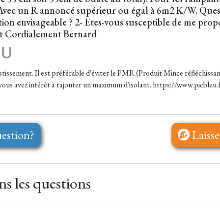
ec un R annoncé supérieur ou égal à 6m2 K/W. Questio
ution envisageable ? 2- Etes-vous susceptible de me pro
nt Cordialement Bernard
EU
stissement. Il est préférable d'éviter le PMR (Produit Mince réfléchissant
e, vous avez intérêt à rajouter un maximum d'isolant. https://www.picbleu
estion?
Laisse
s les questions