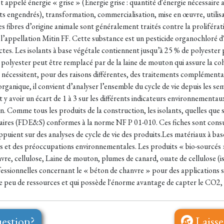
st appelé énergie « grise » (Énergie grise : quantité d'énergie nécessaire
hets engendrés), transformation, commercialisation, mise en œuvre, utilisat
es fibres d’origine animale sont généralement traités contre la proliféra
l’appellation Mitin FF. Cette substance est un pesticide organochloré d'
ctes. Les isolants à base végétale contiennent jusqu’à 25 % de polyester pou
 polyester peut être remplacé par de la laine de mouton qui assure la cohé
ifs nécessitent, pour des raisons différentes, des traitements complément
organique, il convient d’analyser l’ensemble du cycle de vie depuis les s
eut y avoir un écart de 1 à 3 sur les différents indicateurs environnementa
 Comme tous les produits de la construction, les isolants, quelles que soi
aires (FDE&S) conformes à la norme NF P 01-010. Ces fiches sont consul
s’appuient sur des analyses de cycle de vie des produits.Les matériaux à ba
ias et des préoccupations environnementales. Les produits « bio-sourcé
re, cellulose, Laine de mouton, plumes de canard, ouate de cellulose (is
ofessionnelles concernant le « béton de chanvre » pour des applications so
peu de ressources et qui possède l'énorme avantage de capter le CO2, pr
estion?
Laisse