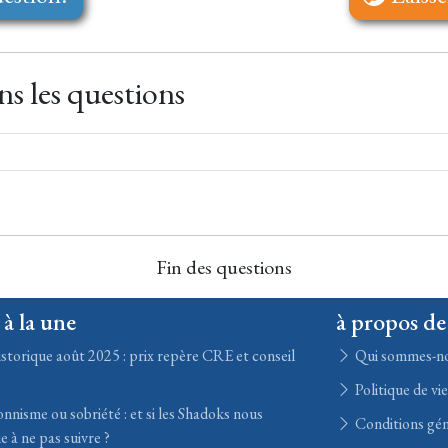
s les questions
Fin des questions
 à la une
à propos de
storique août 2025 : prix repère CRE et conseil
Qui sommes-n
Politique de vi
nisme ou sobriété : et si les Shadoks nous
Conditions gén
e à ne pas suivre ?