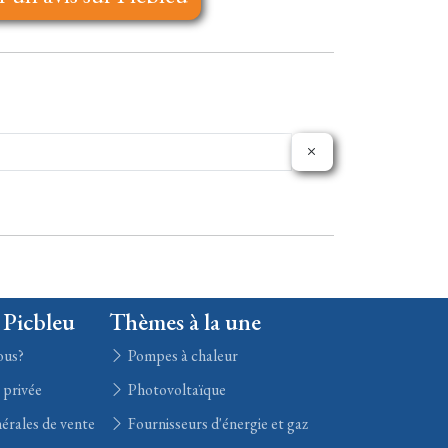
 Picbleu
Thèmes à la une
ous?
Pompes à chaleur
e privée
Photovoltaïque
érales de vente
Fournisseurs d'énergie et gaz