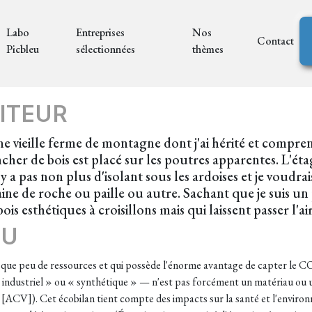
Labo
Entreprises
Nos
Contact
Picbleu
sélectionnées
thèmes
ITEUR
ne vieille ferme de montagne dont j'ai hérité et compr
ncher de bois est placé sur les poutres apparentes. L'étag
'y a pas non plus d'isolant sous les ardoises et je voudrai
aine de roche ou paille ou autre. Sachant que je suis un
bois esthétiques à croisillons mais qui laissent passer l'a
EU
ue peu de ressources et qui possède l'énorme avantage de capter le CO2,
 « industriel » ou « synthétique » — n'est pas forcément un matériau ou u
ie [ACV]). Cet écobilan tient compte des impacts sur la santé et l'envi