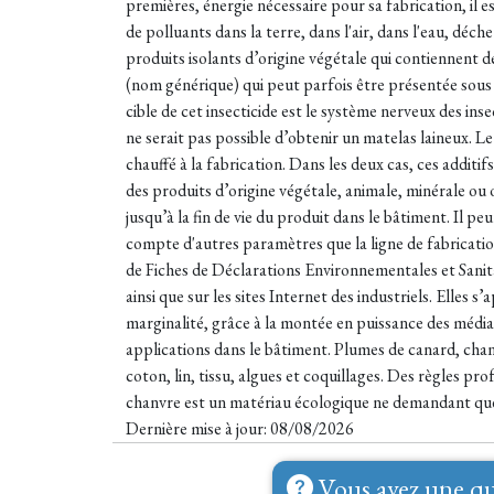
premières, énergie nécessaire pour sa fabrication, il e
de polluants dans la terre, dans l'air, dans l'eau, déc
produits isolants d’origine végétale qui contiennent d
(nom générique) qui peut parfois être présentée sous 
cible de cet insecticide est le système nerveux des inse
ne serait pas possible d’obtenir un matelas laineux. Le
chauffé à la fabrication. Dans les deux cas, ces addit
des produits d’origine végétale, animale, minérale ou 
jusqu’à la fin de vie du produit dans le bâtiment. Il p
compte d'autres paramètres que la ligne de fabrication.
de Fiches de Déclarations Environnementales et Sanit
ainsi que sur les sites Internet des industriels. Elles 
marginalité, grâce à la montée en puissance des méd
applications dans le bâtiment. Plumes de canard, chanv
coton, lin, tissu, algues et coquillages. Des règles pr
chanvre est un matériau écologique ne demandant que 
Dernière mise à jour: 08/08/2026
Vous avez une qu