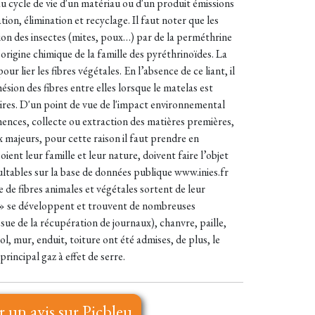
 au cycle de vie d'un matériau ou d'un produit émissions
ion, élimination et recyclage. Il faut noter que les
tion des insectes (mites, poux…) par de la perméthrine
origine chimique de la famille des pyréthrinoïdes. La
r lier les fibres végétales. En l’absence de ce liant, il
sion des fibres entre elles lorsque le matelas est
aires. D'un point de vue de l'impact environnemental
emences, collecte ou extraction des matières premières,
ux majeurs, pour cette raison il faut prendre en
ent leur famille et leur nature, doivent faire l’objet
tables sur la base de données publique www.inies.fr
se de fibres animales et végétales sortent de leur
s » se développent et trouvent de nombreuses
sue de la récupération de journaux), chanvre, paille,
l, mur, enduit, toiture ont été admises, de plus, le
incipal gaz à effet de serre.
r un avis sur Picbleu