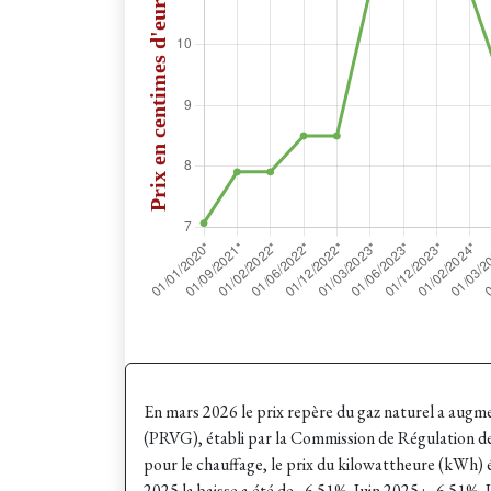
En mars 2026 le prix repère du gaz naturel a augm
(PRVG), établi par la Commission de Régulation de
pour le chauffage, le prix du kilowattheure (kWh)
2025 la baisse a été de - 6.51%. Juin 2025 : - 6.51%. J