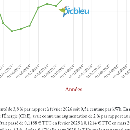
enté de 3,8 % par rapport à février 2026 soit 0,51 centime par kWh. En
 l'Énergie (CRE), avait connu une augmentation de 2 % par rapport au m
 était passé de 0,1188 € TTC en février 2025 à 0,1214 € TTC en mars 202
uillet : -1.3 %. Août : -0.47% (
En août 2025, la TVA sur le gaz naturel es