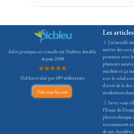
Les articles
J'ai installé 
mettre des sacs 
Infos pratiques et conseils sur l'habitat durable
poussiere avec le
depuis 2008
plueieurs années
machine et ça ma
Picbleu évalué par 689 utilisateurs
avec le soleil ave
d'avoir de la doc
Voir tous les avis
monbrisson dans 
Savez vous s'i
l'Yonne de Domus
photovoltaïque et
reconnaissant ac
de ma chaudière 