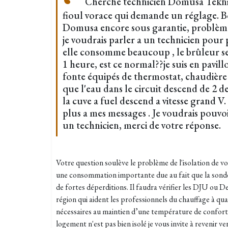
Cherche technicien Domusa Tekni
fioul vorace qui demande un réglage. Bo
Domusa encore sous garantie, problème
je voudrais parler a un technicien pour 
elle consomme beaucoup , le brûleur se
1 heure, est ce normal??je suis en pavill
fonte équipés de thermostat, chaudière 
que l'eau dans le circuit descend de 2 d
la cuve a fuel descend a vitesse grand V
plus a mes messages . Je voudrais pouvo
un technicien, merci de votre réponse.
Votre question soulève le problème de l'isolation de v
une consommation importante due au fait que la sonde 
de fortes déperditions. Il faudra vérifier les DJU ou D
région qui aident les professionnels du chauffage à qua
nécessaires au maintien d’une température de confort 
logement n'est pas bien isolé je vous invite à revenir v