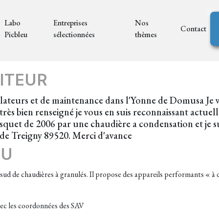
Labo
Entreprises
Nos
Contact
Picbleu
sélectionnées
thèmes
ITEUR
tallateurs et de maintenance dans l'Yonne de Domusa Je 
ès bien renseigné je vous en suis reconnaissant actuelle
quet de 2006 par une chaudière a condensation et je su
e Treigny 89520. Merci d'avance
EU
ud de chaudières à granulés. Il propose des appareils performants « à de
ec les coordonnées des SAV​