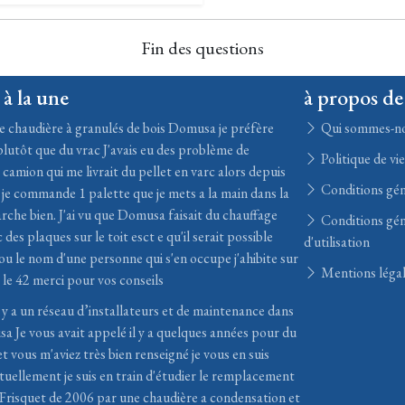
Fin des questions
 à la une
à propos de
une chaudière à granulés de bois Domusa je préfère
Qui sommes-n
plutôt que du vrac J'avais eu des problème de
Politique de vi
 camion qui me livrait du pellet en varc alors depuis
Conditions gén
 je commande 1 palette que je mets a la main dans la
rche bien. J'ai vu que Domusa faisait du chauffage
Conditions gén
c des plaques sur le toit esct e qu'il serait possible
d'utilisation
 ou le nom d'une personne qui s'en occupe j'ahibite sur
Mentions léga
le 42 merci pour vos conseils
l y a un réseau d’installateurs et de maintenance dans
a Je vous avait appelé il y a quelques années pour du
 vous m'aviez très bien renseigné je vous en suis
tuellement je suis en train d'étudier le remplacement
Frisquet de 2006 par une chaudière a condensation et