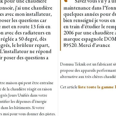
k pour une chaudière
Savez vous s'il y a u
nsoir, j'ai une chaudière
maintenance dans l'Yonne
s avec mon installateur,
quelques années pour du
poser les questions car
bien renseigné je vous en
 met en route 13 fois en
en train d'étudier le re
on avec des radiateurs en
2006 par une chaudière a 
réglée a 50 degré, dès
marque espagnole DOMUS
egrés, le brûleur repart,
89520. Merci d'avance
. L'installateur ne répond
ir poser des questions a
Domusa Teknik est un fabricant sit
propose des appareils performants 
alternative aux très chères chaudiè
otre maison qui peut être entraîne
Cet article
liste toute la gamme
de la chaudière réagit en raison
egrés Jours Unifiés dans votre
ntifier les dépenses d’énergie
dans les bâtiments. Si votre
ers moi pour vous donner des pistes.