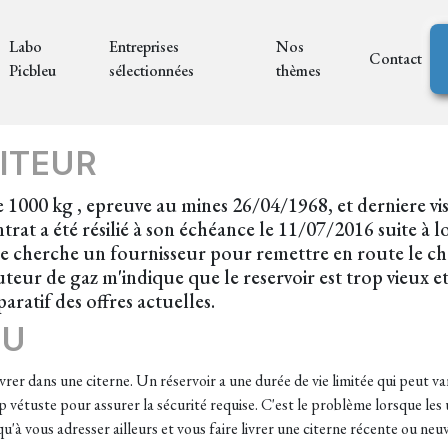
Labo
Entreprises
Nos
Contact
Picbleu
sélectionnées
thèmes
ITEUR
 1000 kg , epreuve au mines 26/04/1968, et derniere vis
ntrat a été résilié à son échéance le 11/07/2016 suite à 
je cherche un fournisseur pour remettre en route le cha
teur de gaz m'indique que le reservoir est trop vieux 
atif des offres actuelles.
EU
vrer dans une citerne. Un réservoir a une durée de vie limitée qui peut va
rop vétuste pour assurer la sécurité requise. C'est le problème lorsque le
us qu'à vous adresser ailleurs et vous faire livrer une citerne récente ou 