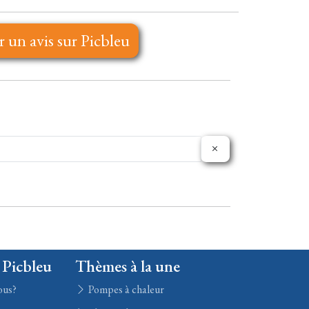
r un avis sur Picbleu
 Picbleu
Thèmes à la une
ous?
Pompes à chaleur