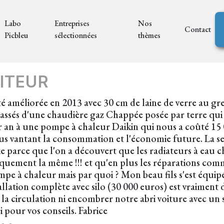
Labo
Entreprises
Nos
Contact
Picbleu
sélectionnées
thèmes
ITEUR
té améliorée en 2013 avec 30 cm de laine de verre au gr
assés d'une chaudière gaz Chappée posée par terre qui 
 an à une pompe à chaleur Daikin qui nous a coûté 15 
ous vantant la consommation et l'économie future. La s
e parce que l'on a découvert que les radiateurs à eau 
quement la même !!! et qu'en plus les réparations comm
pe à chaleur mais par quoi ? Mon beau fils s'est équipé
stallation complète avec silo (30 000 euros) est vraime
 la circulation ni encombrer notre abri voiture avec un
i pour vos conseils. Fabrice