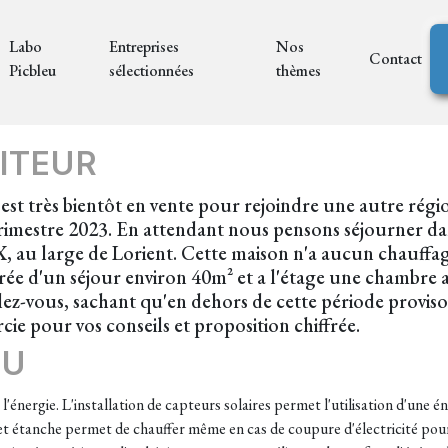
Labo
Entreprises
Nos
Contact
Picbleu
sélectionnées
thèmes
ITEUR
t très bientôt en vente pour rejoindre une autre régi
imestre 2023. En attendant nous pensons séjourner dan
, au large de Lorient. Cette maison n'a aucun chauffage
rée d'un séjour environ 40m² et a l'étage une chambre av
lez-vous, sachant qu'en dehors de cette période provis
rcie pour vos conseils et proposition chiffrée.
EU
'énergie. L'installation de capteurs solaires permet l'utilisation d'une 
té et étanche permet de chauffer même en cas de coupure d'électricité po