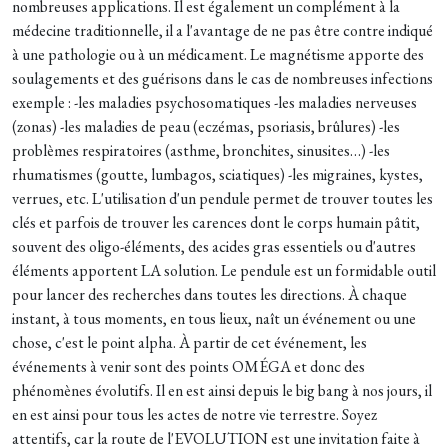
nombreuses applications. Il est également un complément à la
médecine traditionnelle, il a l'avantage de ne pas être contre indiqué
à une pathologie ou à un médicament. Le magnétisme apporte des
soulagements et des guérisons dans le cas de nombreuses infections
exemple : -les maladies psychosomatiques -les maladies nerveuses
(zonas) -les maladies de peau (eczémas, psoriasis, brûlures) -les
problèmes respiratoires (asthme, bronchites, sinusites…) -les
rhumatismes (goutte, lumbagos, sciatiques) -les migraines, kystes,
verrues, etc. L'utilisation d'un pendule permet de trouver toutes les
clés et parfois de trouver les carences dont le corps humain pâtit,
souvent des oligo-éléments, des acides gras essentiels ou d'autres
éléments apportent LA solution. Le pendule est un formidable outil
pour lancer des recherches dans toutes les directions. À chaque
instant, à tous moments, en tous lieux, naît un événement ou une
chose, c'est le point alpha. À partir de cet événement, les
événements à venir sont des points OMÉGA et donc des
phénomènes évolutifs. Il en est ainsi depuis le big bang à nos jours, il
en est ainsi pour tous les actes de notre vie terrestre. Soyez
attentifs, car la route de l'EVOLUTION est une invitation faite à