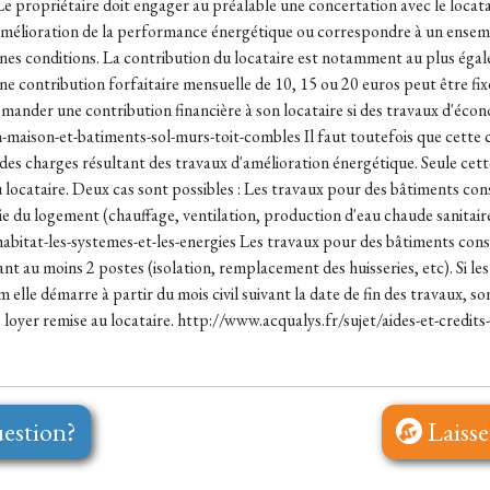
. Le propriétaire doit engager au préalable une concertation avec le loca
e amélioration de la performance énergétique ou correspondre à un ense
aines conditions. La contribution du locataire est notamment au plus éga
e contribution forfaitaire mensuelle de 10, 15 ou 20 euros peut être fix
emander une contribution financière à son locataire si des travaux d'écon
n-maison-et-batiments-sol-murs-toit-combles Il faut toutefois que cette
 des charges résultant des travaux d'amélioration énergétique. Seule cett
locataire. Deux cas sont possibles : Les travaux pour des bâtiments cons
du logement (chauffage, ventilation, production d'eau chaude sanitaire,
-habitat-les-systemes-et-les-energies Les travaux pour des bâtiments cons
t au moins 2 postes (isolation, remplacement des huisseries, etc). Si le
lle démarre à partir du mois civil suivant la date de fin des travaux, s
de loyer remise au locataire. http://www.acqualys.fr/sujet/aides-et-cred
estion?
Laisse