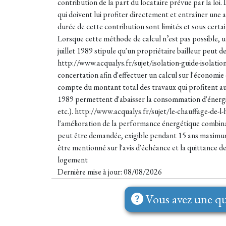
contribution de la part du locataire prévue par la loi
qui doivent lui profiter directement et entraîner un
durée de cette contribution sont limités et sous cert
Lorsque cette méthode de calcul n’est pas possible, un
juillet 1989 stipule qu'un propriétaire bailleur peut d
http://www.acqualys.fr/sujet/isolation-guide-isolatio
concertation afin d'effectuer un calcul sur l'économie
compte du montant total des travaux qui profitent au 
1989 permettent d'abaisser la consommation d'énergie 
etc.). http://www.acqualys.fr/sujet/le-chauffage-de-l
l'amélioration de la performance énergétique combinan
peut être demandée, exigible pendant 15 ans maximum e
être mentionné sur l'avis d'échéance et la quittance 
logement
Dernière mise à jour: 08/08/2026
Vous avez une qu