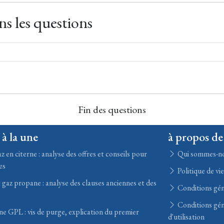
s les questions
Fin des questions
 à la une
à propos de
z en citerne : analyse des offres et conseils pour
Qui sommes-n
es
Politique de vi
 gaz propane : analyse des clauses anciennes et des
Conditions gén
Conditions gén
ne GPL : vis de purge, explication du premier
d'utilisation