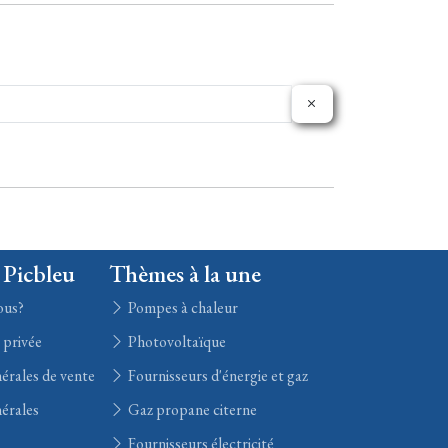
 Picbleu
Thèmes à la une
ous?
Pompes à chaleur
e privée
Photovoltaïque
érales de vente
Fournisseurs d'énergie et gaz
érales
Gaz propane citerne
Fournisseurs électricité