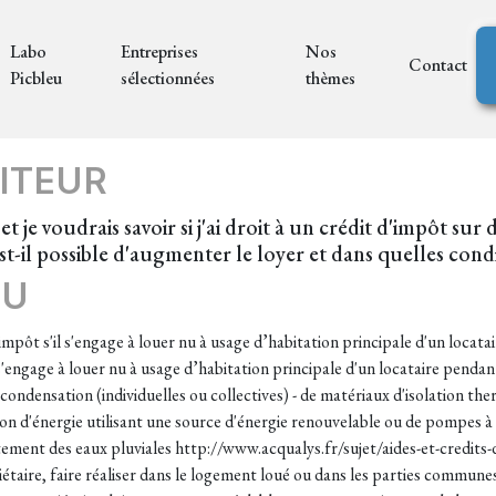
Labo
Entreprises
Nos
Contact
Picbleu
sélectionnées
thèmes
ITEUR
et je voudrais savoir si j'ai droit à un crédit d'impôt su
 est-il possible d'augmenter le loyer et dans quelles co
EU
'impôt s'il s'engage à louer nu à usage d’habitation principale d'un locat
s'engage à louer nu à usage d’habitation principale d'un locataire penda
 condensation (individuelles ou collectives) - de matériaux d'isolation th
tion d'énergie utilisant une source d'énergie renouvelable ou de pompes
itement des eaux pluviales http://www.acqualys.fr/sujet/aides-et-credi
aire, faire réaliser dans le logement loué ou dans les parties commune