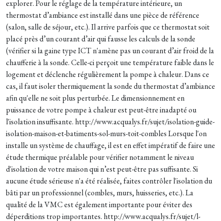
explorer. Pour le réglage de la température intérieure, un
thermostat d’ambiance est installé dans une pièce de référence
(salon, salle de séjour, etc.). Il arrive parfois que ce thermostat soit
placé près d’un courant d’air qui fausse les calculs de la sonde
(vérifier si la gaine type ICT n'amène pas un courant d’air froid de la
chaufferie à la sonde. Celle-ci perçoit une température faible dans le
logement et déclenche régulièrement la pompe à chaleur. Dans ce
cas, il faut isoler thermiquement la sonde du thermostat d’ambiance
afin qu'elle ne soit plus perturbée. Le dimensionnement en
puissance de votre pompe à chaleur est peut-être inadapté ou
l'isolation insuffisante. http://www.acqualys.fr/sujet/isolation-guide-
isolation-maison-et-batiments-sol-murs-toit-combles Lorsque l'on
installe un système de chauffage, il est en effet impératif de faire une
étude thermique préalable pour vérifier notamment le niveau
d'isolation de votre maison qui n’est peut-être pas suffisante. Si
aucune étude sérieuse n'a été réalisée, faites contrôler l'isolation du
bâti par un professionnel (combles, murs, huisseries, etc.). La
qualité de la VMC est également importante pour éviter des
déperditions trop importantes. http://www.acqualys.fr/sujet/l-