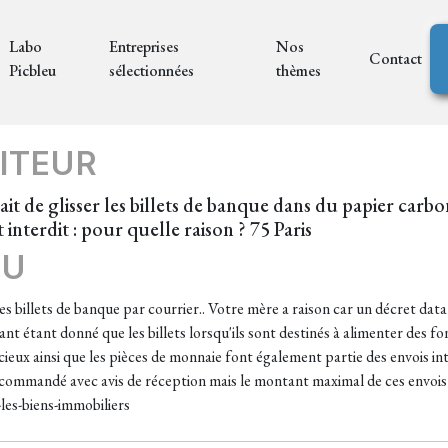
Labo
Entreprises
Nos
Contact
Picbleu
sélectionnées
thèmes
ITEUR
ait de glisser les billets de banque dans du papier carb
interdit : pour quelle raison ? 75 Paris
EU
 billets de banque par courrier.. Votre mère a raison car un décret data
t étant donné que les billets lorsqu'ils sont destinés à alimenter des fo
cieux ainsi que les pièces de monnaie font également partie des envois in
commandé avec avis de réception mais le montant maximal de ces envois à
les-biens-immobiliers