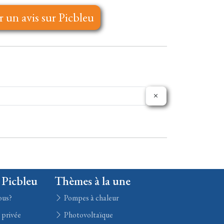
r un avis sur Picbleu
 Picbleu
Thèmes à la une
ous?
Pompes à chaleur
e privée
Photovoltaïque