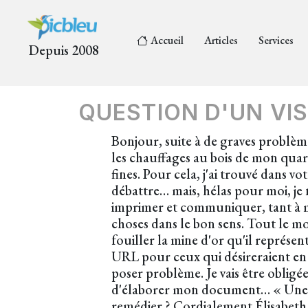
Accueil
Articles
Services
Depuis 2008
QUESTION D'UN VIS
Bonjour, suite à de graves problèmes
les chauffages au bois de mon quarti
fines. Pour cela, j'ai trouvé dans v
débattre… mais, hélas pour moi, je n
imprimer et communiquer, tant à mo
choses dans le bon sens. Tout le mo
fouiller la mine d'or qu'il représe
URL pour ceux qui désireraient en s
poser problème. Je vais être obligé
d'élaborer mon document… « Une vr
remédier ? Cordialement Élisabeth