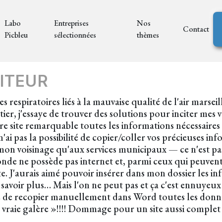
Labo
Entreprises
Nos
Contact
Picbleu
sélectionnées
thèmes
ITEUR
 respiratoires liés à la mauvaise qualité de l'air marseil
er, j'essaye de trouver des solutions pour inciter mes v
otre site remarquable toutes les informations nécessaires
'ai pas la possibilité de copier/coller vos précieuses i
n voisinage qu'aux services municipaux — ce n'est pas 
nde ne possède pas internet et, parmi ceux qui peuvent 
nte. J'aurais aimé pouvoir insérer dans mon dossier les 
avoir plus… Mais l'on ne peut pas et ça c'est ennuyeux : 
e de recopier manuellement dans Word toutes les données
aie galère »!!!! Dommage pour un site aussi complet e