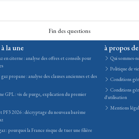
Fin des questions
 à la une
à propos de
z en citerne : analyse des offres et conseils pour
Qui sommes-n
es
Politique de vi
 gaz propane : analyse des clauses anciennes et des
Conditions gén
Conditions gén
ne GPL : vis de purge, explication du premier
d'utilisation
Mentions léga
st PF3 2026 : décryptage du nouveau barème
az
z : pourquoi la France risque de tuer une filière