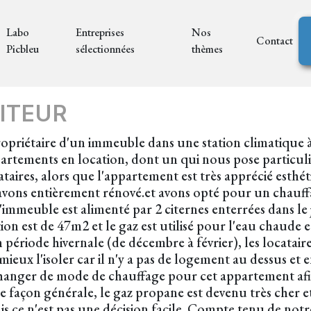
Labo
Entreprises
Nos
Contact
Picbleu
sélectionnées
thèmes
ITEUR
riétaire d'un immeuble dans une station climatique à
artements en location, dont un qui nous pose particul
ocataires, alors que l'appartement est très apprécié est
'avons entièrement rénové.et avons opté pour un chauffa
immeuble est alimenté par 2 citernes enterrées dans le 
n est de 47m2 et le gaz est utilisé pour l'eau chaude 
période hivernale (de décembre à février), les locatair
ieux l'isoler car il n'y a pas de logement au dessus et
anger de mode de chauffage pour cet appartement afin 
façon générale, le gaz propane est devenu très cher e
ce n'est pas une décision facile. Compte tenu de notre l