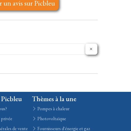
r un avis sur Picbleu
 Picbleu
Thèmes à la une
ous?
Pompes à chaleur
e privée
Photovoltaïque
érales de vente
Fournisseurs d'énergie et gaz