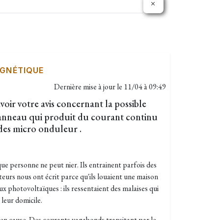
GNÉTIQUE
Dernière mise à jour le
11/04 à 09:49
voir votre avis concernant la possible
panneau qui produit du courant continu
 des micro onduleur .
ue personne ne peut nier. Ils entrainent parfois des
cteurs nous ont écrit parce qu'ils louaient une maison
ux photovoltaïques : ils ressentaient des malaises qui
 leur domicile.
 en cause.
Des courants vagabonds transitant par le