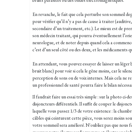
bruits parasites ou des ondes électromagnétiques.
En revanche, le fait que cela perturbe son sommeil dep
pour vérifier qu’il n’y a pas de cause à traiter (auditiv
secondaire d’un traitement, etc.). Le mieux est de pr
son médecin traitant, qui pourra éventuellement l’or
neurologue, et de noter depuis quand cela a commencé,
c’est d’un seul côté ou des deux, et les médicaments qu’
En attendant, vous pouvez essayer de laisser un léger b
bruit blanc) pour voir si cela le gêne moins, car le sil
perception de sons ou de voix internes. Mais cela ne r
un professionnel de santé pourra faire le bilan nécessa
Il faudrait faire un essai très simple : sur la photo ci-d
disjoncteurs différentiels. Il suffit de couper le disjonc
laquelle vous passez 1/3 de votre existence : la chambr
câbles qui ceinturent cette pièce, vous serez moins s
votre sommeil sera amélioré. N'oubliez pas que nous fo