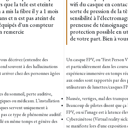
 que la tele est eteinte
wifi du casque en contac
mis la fibre il y a 1 mois
sorte de pression de la 
ans et n est pas ateint de
sensibilité à l'électroma
équipés d'un compteur
preneuse de témoignages si
en remercie
protection possible en ut
de votre part. Bien à vou
vous décrivez (entendre des
Un casque FPV, ou "First Person Vi
pond souvent à des hallucinations
et particulièrement dans les courses
ut arriver chez des personnes âgées
expérience immersive en temps ré
aux ondes sont
rapportés par des 
utilisateurs de lunettes/casques FP
les du sommeil, perte auditive,
Nausée, vertiges, mal des transpor
iques ou médicaux. L’installation
Beaucoup de pilotes disent que ça 
optiques servent uniquement à
FPV, ou si l’image est à latence é
t pas ce type de phénomène auditif.
Cybercinétose (Virtual reality sick
tallé en même temps et génère des
se manifeste lors d'une exposition