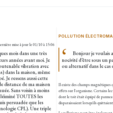
POLLUTION ÉLECTROMA
ernière mise à jour le
01/10 à 15:06
ques mois dans une très
Bonjour je voulais a
eurs années avant moi. Je
nocivité d’être sous un 
outenable vibration avec
ou alternatif dans le cas
ns) dans la maison, même
. Je ressens aussi cette
nde distance de ma maison
Il existe des champs magnétiques q
uée. Sans voisin à moins
effets sur l'organisme. Certains le
 éléiminé TOUTES les
dont le toit était équipé de pannea
suis persuadée que les
disparaissaient lorsqu'ils quittaient
hnologie CPL). Une triple
Le tellurisme peut être également