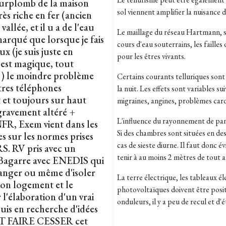
surplomb de la maison
sol viennent amplifier la nuisance d
rès riche en fer (ancien
allée, et il u a de l'eau
Le maillage du réseau Hartmann, se
marqué que lorsque je fais
cours d'eau souterrains, les failles
 (je suis juste en
pour les êtres vivants.
'est magique, tout
nt !) le moindre problème
Certains courants telluriques sont 
tres téléphones
la nuit. Les effets sont variables su
t et toujours sur haut
migraines, angines, problèmes card
 gravement altéré +
L'influence du rayonnement de pann
NFR, Exem vient dans les
Si des chambres sont situées en des
s sur les normes prises
cas de sieste
diurne
. Il faut donc é
S. RV pris avec un
tenir à au moins 2 mètres de tout a
 Bagarre avec ENEDIS qui
hanger ou même d'isoler
La terre électrique, les tableaux é
 mon logement et le
photovoltaïques doivent être posi
l'élaboration d'un vrai
onduleurs, il y a peu de recul et d'
suis en recherche d'idées
UT FAIRE CESSER cet