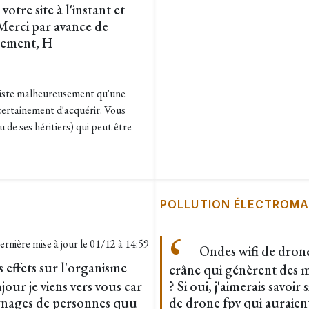
tre site à l'instant et
Merci par avance de
lement, H
existe malheureusement qu'une
 certainement d'acquérir. Vous
de ses héritiers) qui peut être
POLLUTION ÉLECTROMA
ernière mise à jour le
01/12 à 14:59
Ondes wifi de drone
s effets sur l'organisme
crâne qui génèrent des m
our je viens vers vous car
? Si oui, j'aimerais savoir
oignages de personnes quu
de drone fpv qui auraien