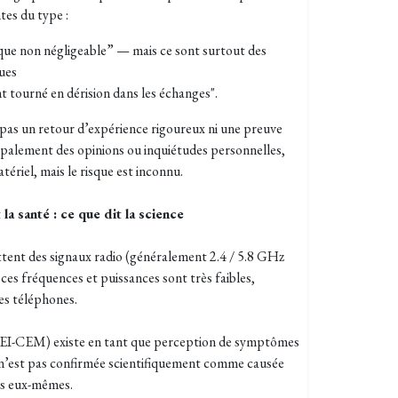
tes du type :
sque non négligeable” — mais ce sont surtout des
ues
t tourné en dérision dans les échanges".
pas un retour d’expérience rigoureux ni une preuve
cipalement des opinions ou inquiétudes personnelles,
tériel, mais le risque est inconnu.
la santé : ce que dit la science
tent des signaux radio (généralement 2.4 / 5.8 GHz
ces fréquences et puissances sont très faibles,
es téléphones.
(IEI-CEM) existe en tant que perception de symptômes
e n’est pas confirmée scientifiquement comme causée
es eux-mêmes.