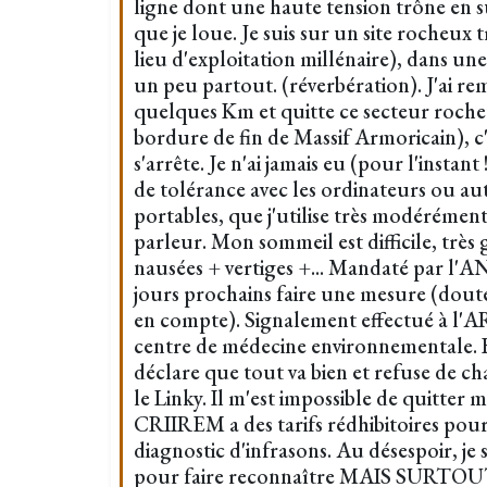
ligne dont une haute tension trône en 
que je loue. Je suis sur un site rocheux t
lieu d'exploitation millénaire), dans une v
un peu partout. (réverbération). J'ai re
quelques Km et quitte ce secteur rocheux
bordure de fin de Massif Armoricain), c
s'arrête. Je n'ai jamais eu (pour l'insta
de tolérance avec les ordinateurs ou au
portables, que j'utilise très modérémen
parleur. Mon sommeil est difficile, très
nausées + vertiges +... Mandaté par l'A
jours prochains faire une mesure (doute
en compte). Signalement effectué à l'AR
centre de médecine environnementale.
déclare que tout va bien et refuse de c
le Linky. Il m'est impossible de quitter
CRIIREM a des tarifs rédhibitoires pour 
diagnostic d'infrasons. Au désespoir, je 
pour faire reconnaître MAIS SURTO