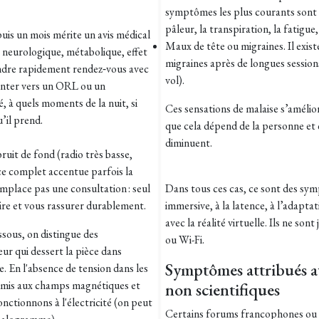
symptômes les plus courants sont l
pâleur, la transpiration, la fatigue
uis un mois mérite un avis médical
Maux de tête ou migraines. Il exist
e, neurologique, métabolique, effet
migraines après de longues session
endre rapidement rendez‑vous avec
vol).
ienter vers un ORL ou un
 à quels moments de la nuit, si
Ces sensations de malaise s’amélior
il prend.​
que cela dépend de la personne et 
diminuent.
ruit de fond (radio très basse,
ence complet accentue parfois la
emplace pas une consultation : seul
Dans tous ces cas, ce sont des symp
ire et vous rassurer durablement.​
immersive, à la latence, à l’adaptat
avec la réalité virtuelle. Ils ne s
essous, on distingue des
ou Wi-Fi.
teur qui dessert la pièce dans
Symptômes attribués a
e. En l'absence de tension dans les
oumis aux champs magnétiques et
non scientifiques
nctionnons à l'électricité (on peut
Certains forums francophones ou 