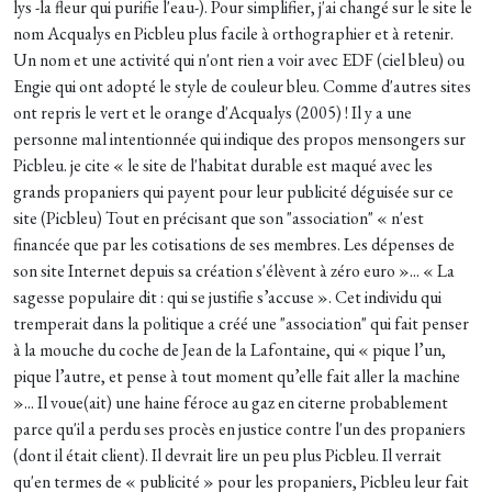
lys -la fleur qui purifie l'eau-). Pour simplifier, j'ai changé sur le site le
nom Acqualys en Picbleu plus facile à orthographier et à retenir.
Un nom et une activité qui n'ont rien a voir avec EDF (ciel bleu) ou
Engie qui ont adopté le style de couleur bleu. Comme d'autres sites
ont repris le vert et le orange d'Acqualys (2005) ! Il y a une
personne mal intentionnée qui indique des propos mensongers sur
Picbleu. je cite « le site de l'habitat durable est maqué avec les
grands propaniers qui payent pour leur publicité déguisée sur ce
site (Picbleu) Tout en précisant que son "association" « n'est
financée que par les cotisations de ses membres. Les dépenses de
son site Internet depuis sa création s'élèvent à zéro euro »... « La
sagesse populaire dit : qui se justifie s’accuse ». Cet individu qui
tremperait dans la politique a créé une "association" qui fait penser
à la mouche du coche de Jean de la Lafontaine, qui « pique l’un,
pique l’autre, et pense à tout moment qu’elle fait aller la machine
»... Il voue(ait) une haine féroce au gaz en citerne probablement
parce qu'il a perdu ses procès en justice contre l'un des propaniers
(dont il était client). Il devrait lire un peu plus Picbleu. Il verrait
qu'en termes de « publicité » pour les propaniers, Picbleu leur fait