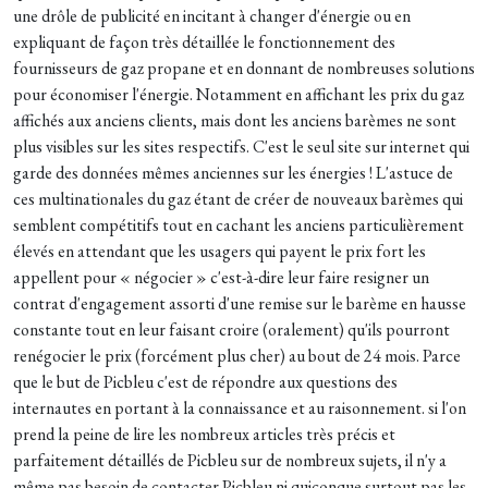
une drôle de publicité en incitant à changer d'énergie ou en
expliquant de façon très détaillée le fonctionnement des
fournisseurs de gaz propane et en donnant de nombreuses solutions
pour économiser l'énergie. Notamment en affichant les prix du gaz
affichés aux anciens clients, mais dont les anciens barèmes ne sont
plus visibles sur les sites respectifs. C'est le seul site sur internet qui
garde des données mêmes anciennes sur les énergies ! L'astuce de
ces multinationales du gaz étant de créer de nouveaux barèmes qui
semblent compétitifs tout en cachant les anciens particulièrement
élevés en attendant que les usagers qui payent le prix fort les
appellent pour « négocier » c'est-à-dire leur faire resigner un
contrat d'engagement assorti d'une remise sur le barème en hausse
constante tout en leur faisant croire (oralement) qu'ils pourront
renégocier le prix (forcément plus cher) au bout de 24 mois. Parce
que le but de Picbleu c'est de répondre aux questions des
internautes en portant à la connaissance et au raisonnement. si l'on
prend la peine de lire les nombreux articles très précis et
parfaitement détaillés de Picbleu sur de nombreux sujets, il n'y a
même pas besoin de contacter Picbleu ni quiconque surtout pas les