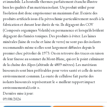
et immobile. La bouteille thermos parfaitement étanche illustre
bien les qualités d'un matériau isolant. Un produit utilisé pour
l'isolation doit donc emprisonner un maximum d'air. Il existe des
produits artificiels issus d la pétrochimie particulièrement nocifs à la
fabrication et durant leur durée de vie. Ils dégagent des COV
(Composés organiques Volatils) en permanence et lorsqu'ils brûlent
dégagent des fumées toxiques. Des produits à éviter. Les laines
minérales (laine de roche et laine de verre) ne sont pas des isolants
recommandés même si elles sont largement diffusées depuis le
premier choc pétrolier de 1973. On en retrouve des traces en raison
de leur finesse au sommet du Mont-Blanc, qui est le point culminant
de la chaîne des Alpes (altitude de 4809 mètres). Les matériaux
biosourcés sont bien préférables pour votre santé et celle de notre
environnement commun. La ouate de cellulose fait partie des
isolants biosourcés représentant le « meilleur rapport impact
environnemental/coût ».
Dernière mise à jour:
09/08/2026