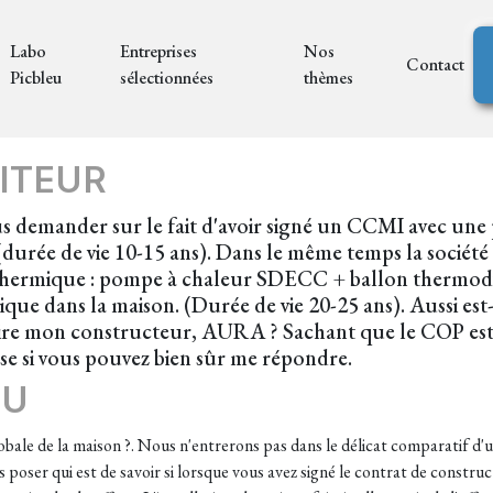
Labo
Entreprises
Nos
Contact
Picbleu
sélectionnées
thèmes
ITEUR
ous demander sur le fait d'avoir signé un CCMI avec
durée de vie 10-15 ans). Dans le même temps la soci
 thermique : pompe à chaleur SDECC + ballon therm
ique dans la maison. (Durée de vie 20-25 ans). Aussi est
re mon constructeur, AURA ? Sachant que le COP est le
se si vous pouvez bien sûr me répondre.
EU
 globale de la maison ?. Nous n'entrerons pas dans le délicat comparatif 
oser qui est de savoir si lorsque vous avez signé le contrat de construct