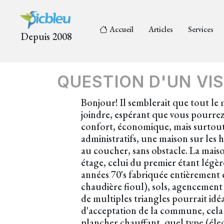
Accueil
Articles
Services
Depuis 2008
QUESTION D'UN VIS
Bonjour! Il semblerait que tout le m
joindre, espérant que vous pourrez 
confort, économique, mais surtout 
administratifs, une maison sur les ha
au coucher, sans obstacle. La maiso
étage, celui du premier étant légè
années 70's fabriquée entièrement e
chaudière fioul), sols, agencement
de multiples triangles pourrait idé
d'acceptation de la commune, cela e
plancher chauffant, quel type (élec