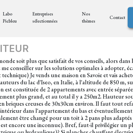
Labo
Entreprises
Nos
Contact
Picbleu
sélectionnées
thèmes
ITEUR
onde soit plus que satisfait de vos conseils, alors dans 
me conseiller sur les solutions optimales à adopter, éc
technique) Je vends une maison en Savoie et vais achete
uteurs du lac d'Iseo, en Italie, à l'altitude de 850 m, su
n est constituée de 2 appartements avec entrée séparée,
rement plus grand, et au total il y a 250m2. Hauteur so
n briques creuses de 30x30cm environ. Il faut tout refa
 intérieur dans l'appartement du bas et éventuellement
alement être changé pour un toit à 2 pans plus adaptés 
st encore une inconnue). Bref, faut-il privilégier un p
trique ou hydraulique)? Si plancher chauffant électriqu