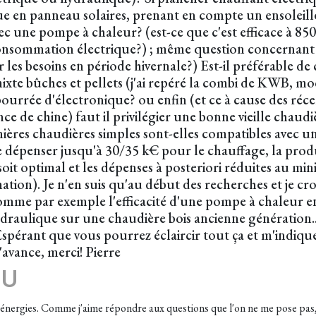
e en panneau solaires, prenant en compte un ensoleill
vec une pompe à chaleur? (est-ce que c'est efficace à 8
 consommation électrique?) ; même question concernant
les besoins en période hivernale?) Est-il préférable de
mixte bûches et pellets (j'ai repéré la combi de KWB, 
ourrée d'électronique? ou enfin (et ce à cause des réc
 de chine) faut il privilégier une bonne vieille chaudiè
ières chaudières simples sont-elles compatibles avec 
de dépenser jusqu'à 30/35 k€ pour le chauffage, la pro
oit optimal et les dépenses à posteriori réduites au mi
ation). Je n'en suis qu'au début des recherches et je cro
 comme par exemple l'efficacité d'une pompe à chaleur e
raulique sur une chaudière bois ancienne génération... 
spérant que vous pourrez éclaircir tout ça et m'indiquer
'avance, merci! Pierre
EU
s d'énergies. Comme j'aime répondre aux questions que l'on ne me pose pas