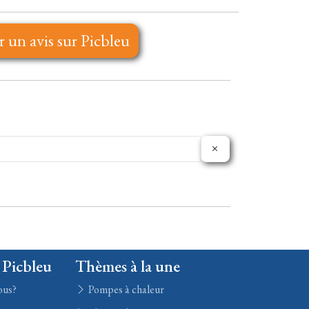
r un avis sur Picbleu
 Picbleu
Thèmes à la une
ous?
Pompes à chaleur