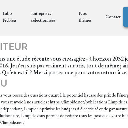
Labo
Entreprises
Nos
Contact
Picbleu
sélectionnées
thèmes
ITEUR
s une étude récente vous envisagiez - à horizon 2032 je c
16. Je n'en suis pas vraiment surpris, tout de même j'a
 Qu'en est-il ? Merci par avance pour votre retour à ce
EU
 vous posez des questions quant à la potentiel hausse des prix de l'éner
e vous renvoie à nos articles : https://limpide.net/publications Limpide e
indépendant, Limpide optimise les budgets d’électricité et de gaz naturel 
utionnaire, Limpide vous permet de réduire tous les postes de votre bud
//limpide.net/