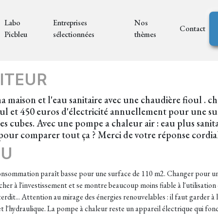
Labo
Entreprises
Nos
Contact
Picbleu
sélectionnées
thèmes
ITEUR
 maison et l'eau sanitaire avec une chaudière fioul . ch
ioul et 450 euros d'électricité annuellement pour une s
cubes. Avec une pompe a chaleur air : eau plus sanitaire
 pour comparer tout ça ? Merci de votre réponse cordi
EU
consommation paraît basse pour une surface de 110 m2. Changer pour un
her à l'investissement et se montre beaucoup moins fiable à l'utilisati
rdit... Attention au mirage des énergies renouvelables : il faut garder à l
et l'hydraulique. La pompe à chaleur reste un appareil électrique qui fonc