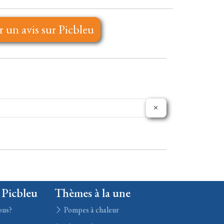
r un avis sur Picbleu
 Picbleu
Thèmes à la une
ous?
Pompes à chaleur