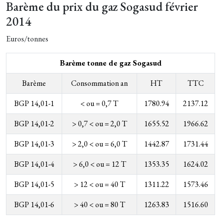
Barème du prix du gaz Sogasud février
2014
Euros/tonnes
Barème tonne de gaz Sogasud
Barème
Consommation an
HT
TTC
BGP 14,01-1
< ou = 0,7 T
1780.94
2137.12
BGP 14,01-2
> 0,7 < ou = 2,0 T
1655.52
1966.62
BGP 14,01-3
> 2,0 < ou = 6,0 T
1442.87
1731.44
BGP 14,01-4
> 6,0 < ou = 12 T
1353.35
1624.02
BGP 14,01-5
> 12 < ou = 40 T
1311.22
1573.46
BGP 14,01-6
> 40 < ou = 80 T
1263.83
1516.60