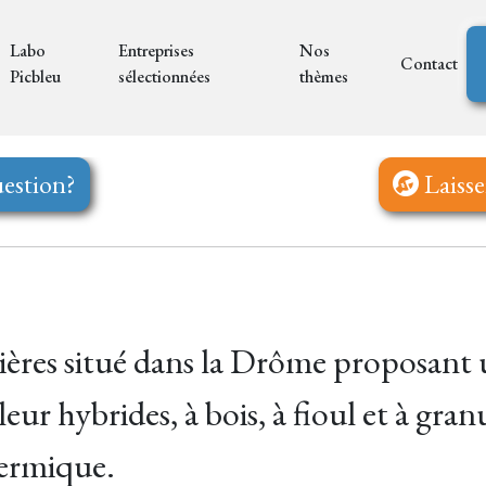
Labo
Entreprises
Nos
Contact
Picbleu
sélectionnées
thèmes
estion?
Laisse
dières situé dans la Drôme proposan
ur hybrides, à bois, à fioul et à granu
hermique.