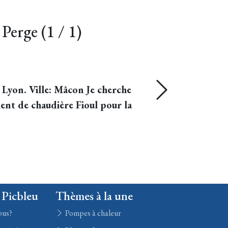
 Perge (
1
/
1
)
 Lyon. Ville: Mâcon Je cherche
ent de chaudière Fioul pour la
 Picbleu
Thèmes à la une
ous?
Pompes à chaleur