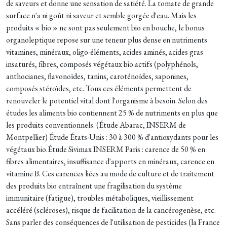
de saveurs et donne une sensation de satiété. La tomate de grande
surface n'a ni goût ni saveur et semble gorgée d'eau. Mais les
produits « bio » ne sont pas seulement bio en bouche, le bonus
organoleptique repose sur une teneur plus dense en nutriments
vitamines, minéraux, oligo-éléments, acides aminés, acides gras
insaturés, fibres, composés végétaux bio actifs (polyphénols,
anthocianes, flavonoïdes, tanins, caroténoïdes, saponines,
composés stéroïdes, etc. Tous ces éléments permettent de
renouveler le potentiel vital dont l'organisme à besoin. Selon des
études les aliments bio contiennent 25 % de nutriments en plus que
les produits conventionnels. (Étude Abarac, INSERM de
Montpellier) Étude États-Unis : 30 à 300 % d'antioxydants pour les
végétaux bio.Étude Sivimax INSERM Paris : carence de 50 % en
fibres alimentaires, insuffisance d'apports en minéraux, carence en
vitamine B. Ces carences liées au mode de culture et de traitement
des produits bio entraînent une fragilisation du système
immunitaire (fatigue), troubles métaboliques, vieillissement
accéléré (scléroses), risque de facilitation de la cancérogenèse, etc.
Sans parler des conséquences de l'utilisation de pesticides (la France