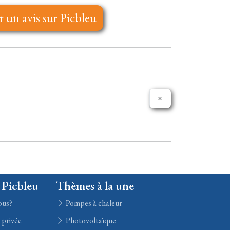
r un avis sur Picbleu
 Picbleu
Thèmes à la une
ous?
Pompes à chaleur
e privée
Photovoltaïque