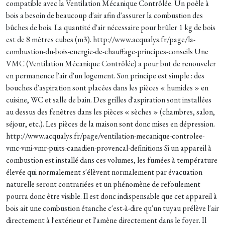
compatible avec la Ventilation Mécanique Contrôlée. Un poêle à
bois a besoin de beaucoup d'air afin d'assurer la combustion des
bûches de bois. La quantité d'air nécessaire pour brûler 1 kg de bois
est de 8 mètres cubes (m3). http://www.acqualys.fr/page/la-
combustion-du-bois-energie-de-chauffage-principes-conseils Une
VMC (Ventilation Mécanique Contrôlée) a pour but de renouveler
en permanence l'air d'un logement. Son principe est simple : des
bouches d'aspiration sont placées dans les pièces « humides » en
cuisine, WC et salle de bain. Des grilles d'aspiration sont installées
au dessus des fenêtres dans les pièces « sèches » (chambres, salon,
séjour, etc.). Les pièces de la maison sont donc mises en dépression.
http://www.acqualys.fr/page/ventilation-mecanique-controlee-
vmc-vmi-vmr-puits-canadien-provencal-definitions Si un appareil à
combustion est installé dans ces volumes, les fumées à température
élevée qui normalement s'élèvent normalement par évacuation
naturelle seront contrariées et un phénomène de refoulement
pourra donc être visible. Il est donc indispensable que cet appareil à
bois ait une combustion étanche c'est-à-dire qu'un tuyau prélève l'air
directement à l'extérieur et l'amène directement dans le foyer. Il