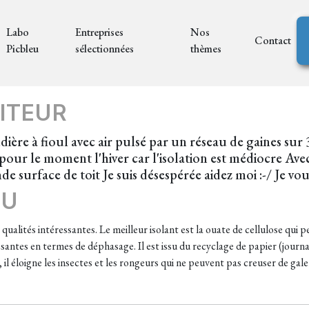
Labo
Entreprises
Nos
Contact
Picbleu
sélectionnées
thèmes
ITEUR
ère à fioul avec air pulsé par un réseau de gaines sur 
nt pour le moment l'hiver car l'isolation est médiocre Ave
ande surface de toit Je suis désespérée aidez moi :-/ Je
EU
 qualités intéressantes. Le meilleur isolant est la ouate de cellulose qui
ssantes en termes de déphasage. Il est issu du recyclage de papier (journ
il éloigne les insectes et les rongeurs qui ne peuvent pas creuser de galer