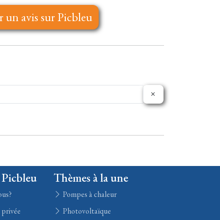
r un avis sur Picbleu
 Picbleu
Thèmes à la une
ous?
Pompes à chaleur
e privée
Photovoltaïque