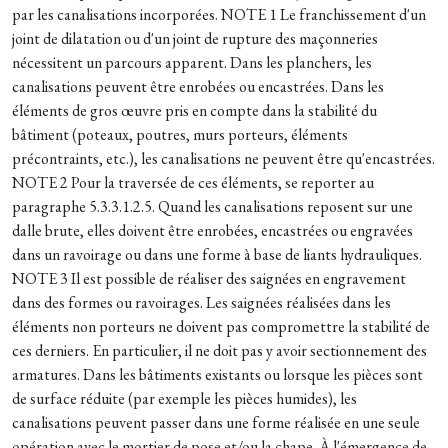
par les canalisations incorporées. NOTE 1 Le franchissement d'un
joint de dilatation ou d'un joint de rupture des maçonneries
nécessitent un parcours apparent. Dans les planchers, les
canalisations peuvent être enrobées ou encastrées. Dans les
éléments de gros œuvre pris en compte dans la stabilité du
bâtiment (poteaux, poutres, murs porteurs, éléments
précontraints, etc.), les canalisations ne peuvent être qu'encastrées.
NOTE 2 Pour la traversée de ces éléments, se reporter au
paragraphe 5.3.3.1.2.5. Quand les canalisations reposent sur une
dalle brute, elles doivent être enrobées, encastrées ou engravées
dans un ravoirage ou dans une forme à base de liants hydrauliques.
NOTE 3 Il est possible de réaliser des saignées en engravement
dans des formes ou ravoirages. Les saignées réalisées dans les
éléments non porteurs ne doivent pas compromettre la stabilité de
ces derniers. En particulier, il ne doit pas y avoir sectionnement des
armatures. Dans les bâtiments existants ou lorsque les pièces sont
de surface réduite (par exemple les pièces humides), les
canalisations peuvent passer dans une forme réalisée en une seule
opération avec le mortier de pose et/ou la chape. À l'émergence de