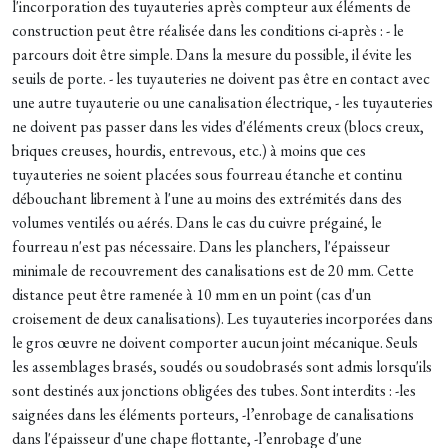
l'incorporation des tuyauteries après compteur aux éléments de
construction peut être réalisée dans les conditions ci-après : - le
parcours doit être simple. Dans la mesure du possible, il évite les
seuils de porte. - les tuyauteries ne doivent pas être en contact avec
une autre tuyauterie ou une canalisation électrique, - les tuyauteries
ne doivent pas passer dans les vides d'éléments creux (blocs creux,
briques creuses, hourdis, entrevous, etc.) à moins que ces
tuyauteries ne soient placées sous fourreau étanche et continu
débouchant librement à l'une au moins des extrémités dans des
volumes ventilés ou aérés. Dans le cas du cuivre prégainé, le
fourreau n'est pas nécessaire. Dans les planchers, l'épaisseur
minimale de recouvrement des canalisations est de 20 mm. Cette
distance peut être ramenée à 10 mm en un point (cas d'un
croisement de deux canalisations). Les tuyauteries incorporées dans
le gros œuvre ne doivent comporter aucun joint mécanique. Seuls
les assemblages brasés, soudés ou soudobrasés sont admis lorsqu'ils
sont destinés aux jonctions obligées des tubes. Sont interdits : -les
saignées dans les éléments porteurs, -l’enrobage de canalisations
dans l'épaisseur d'une chape flottante, -l’enrobage d'une