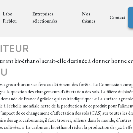
Labo
Entreprises
Nos
Contact
Picbleu
sélectionnées
thèmes
ITEUR
rant bioéthanol serait-elle destinée à donner bonne 
EU
es agrocarburants se fera au détriment des forêts.. La Commission euro
igne la question des changements d'affectation des sols. La filière du b
 demande de FranceAgriMer qui avait indiqué que : « La surface agricole
le à l'échelle mondiale nette de la production de coproduit pour l'alime
 l’impact de ce changement d’affectation des sols (CAS) sur toutes les émi
duire des agrocarburants, il faut trouver, ailleurs dans le monde, d’autre
s cultivées. » Le carburant bioéthanol réduit la production de gaz à effet