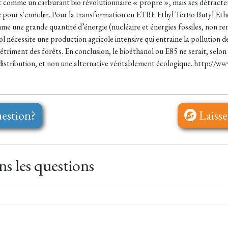
t comme un carburant bio révolutionnaire « propre », mais ses détracteur
 pour s'enrichir. Pour la transformation en ETBE Ethyl Tertio Butyl Ether
me une grande quantité d’énergie (nucléaire et énergies fossiles, non ren
 nécessite une production agricole intensive qui entraine la pollution de
détriment des forêts. En conclusion, le bioéthanol ou E85 ne serait, sel
 distribution, et non une alternative véritablement écologique. http://ww
estion?
Laisse
s les questions