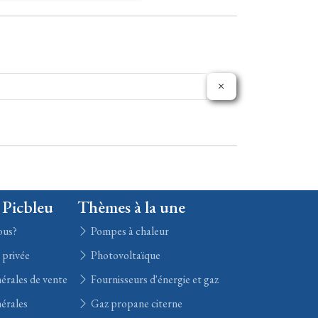
 Picbleu
Thèmes à la une
ous?
Pompes à chaleur
e privée
Photovoltaïque
érales de vente
Fournisseurs d'énergie et gaz
érales
Gaz propane citerne