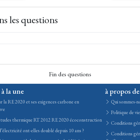
s les questions
Fin des questions
 à la une
à propos de
r la RE 2020 et ses exigences carbone en
Qui sommes-n
uve
Politique de vi
études thermique RT 2012 RE 2020 écoconstruction
Conditions gén
’électricité ont-elles doublé depuis 10 ans ?
Conditions gén