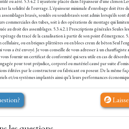
ilé ou aéré. 5.3.4.2 Tuyauterie placée dans l'épaisseur d'une cloison Les
ecter la solidité de l'ouvrage. L'épaisseur minimale d'enrobage doit être 
s assemblages brasés, soudés ou soudobrasés sont admis lorsqu'ils sont 
ueurs commerciales des tubes, soit à des opérations de montage qui limi
uée au droit des assemblages. 5.3.4.2.1 Prescriptions générales Seules le
epérage du tracé de la canalisation à partir de son point d'émergence. 5
 cellulaire, ou en briques plâtrières ou en blocs creux de béton Seul l'
ui vous a été envoyé. Je vous conseille de vous adresser à un chauffagist
vous fournir un certificat de conformité qui sera utile en cas de désordre
 engagée pour tout préjudice, corporel ou matériel causé par suite d’omi
tions éditées par le constructeur ou fabricant ou poseur. De la même faço
iels et/ou systèmes implantés ainsi qu’à leurs performances économique
estion?
Laisse
s les questions