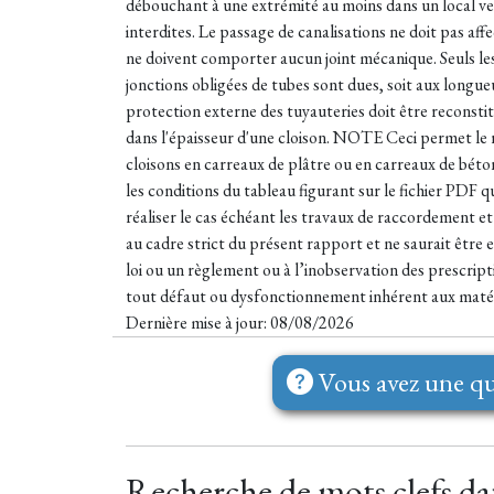
débouchant à une extrémité au moins dans un local vent
interdites. Le passage de canalisations ne doit pas aff
ne doivent comporter aucun joint mécanique. Seuls le
jonctions obligées de tubes sont dues, soit aux long
protection externe des tuyauteries doit être reconstit
dans l'épaisseur d'une cloison. NOTE Ceci permet le r
cloisons en carreaux de plâtre ou en carreaux de béton
les conditions du tableau figurant sur le fichier PDF q
réaliser le cas échéant les travaux de raccordement et 
au cadre strict du présent rapport et ne saurait être
loi ou un règlement ou à l’inobservation des prescrip
tout défaut ou dysfonctionnement inhérent aux matér
Dernière mise à jour: 08/08/2026
Vous avez une qu
Recherche de mots clefs dan