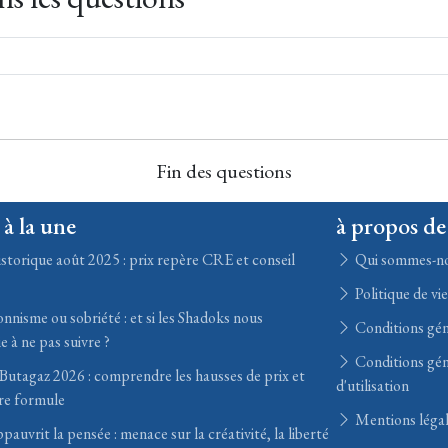
Fin des questions
 à la une
à propos de
storique août 2025 : prix repère CRE et conseil
Qui sommes-n
Politique de vi
nisme ou sobriété : et si les Shadoks nous
Conditions gén
e à ne pas suivre ?
Conditions gén
utagaz 2026 : comprendre les hausses de prix et
d'utilisation
ure formule
Mentions léga
auvrit la pensée : menace sur la créativité, la liberté