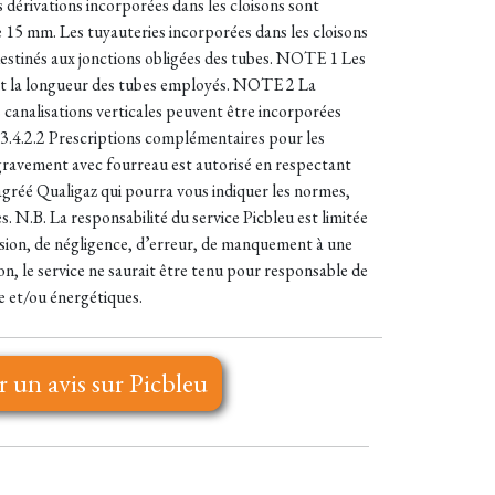
 dérivations incorporées dans les cloisons sont
de 15 mm. Les tuyauteries incorporées dans les cloisons
destinés aux jonctions obligées des tubes. NOTE 1 Les
tent la longueur des tubes employés. NOTE 2 La
s canalisations verticales peuvent être incorporées
.3.4.2.2 Prescriptions complémentaires pour les
engravement avec fourreau est autorisé en respectant
e agréé Qualigaz qui pourra vous indiquer les normes,
s. N.B. La responsabilité du service Picbleu est limitée
ssion, de négligence, d’erreur, de manquement à une
n, le service ne saurait être tenu pour responsable de
 et/ou énergétiques.
r un avis sur Picbleu