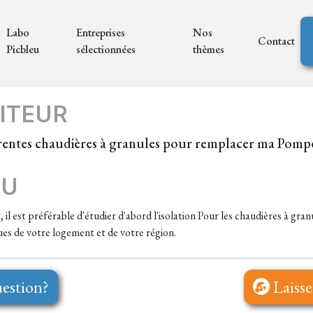
Labo
Entreprises
Nos
Contact
Picbleu
sélectionnées
thèmes
ITEUR
érentes chaudières à granules pour remplacer ma Pomp
EU
e, il est préférable d'étudier d'abord l'isolation Pour les chaudières à g
ues de votre logement et de votre région.
estion?
Laisse