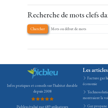
Recherche de mots clefs dan
Chercher
Les articles
Facture gaz hi
économie
Infos pratiques et conseils sur l'habitat durable
depuis 2008
Technosolution
montraient la voi
Gaz propane B
Picbleu évalué par 689 utilisateurs