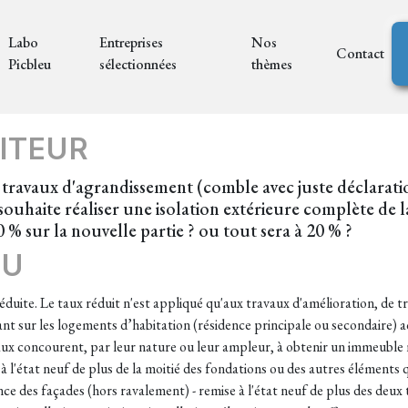
Labo
Entreprises
Nos
Contact
Picbleu
sélectionnées
thèmes
ITEUR
s travaux d'agrandissement (comble avec juste déclarati
souhaite réaliser une isolation extérieure complète de 
0 % sur la nouvelle partie ? ou tout sera à 20 % ?
EU
réduite. Le taux réduit n'est appliqué qu'aux travaux d'amélioration, de
ant sur les logements d’habitation (résidence principale ou secondaire) 
aux concourent, par leur nature ou leur ampleur, à obtenir un immeuble 
à l'état neuf de plus de la moitié des fondations ou des autres éléments q
ce des façades (hors ravalement) - remise à l'état neuf de plus des deux