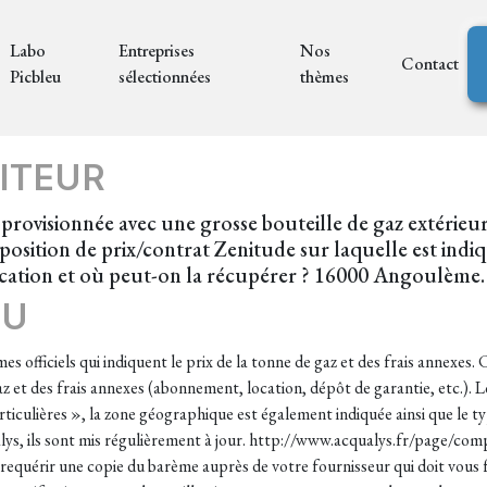
Labo
Entreprises
Nos
Contact
Picbleu
sélectionnées
thèmes
ITEUR
pprovisionnée avec une grosse bouteille de gaz extérieu
position de prix/contrat Zenitude sur laquelle est ind
fication et où peut-on la récupérer ? 16000 Angoulème.
EU
s officiels qui indiquent le prix de la tonne de gaz et des frais annexes.
 gaz et des frais annexes (abonnement, location, dépôt de garantie, etc.)
rticulières », la zone géographique est également indiquée ainsi que le ty
cqualys, ils sont mis régulièrement à jour. http://www.acqualys.fr/page/co
quérir une copie du barème auprès de votre fournisseur qui doit vous fa