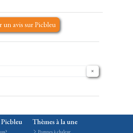
r un avis sur Picbleu
 Picbleu
Thèmes à la une
ous?
Pompes à chaleur