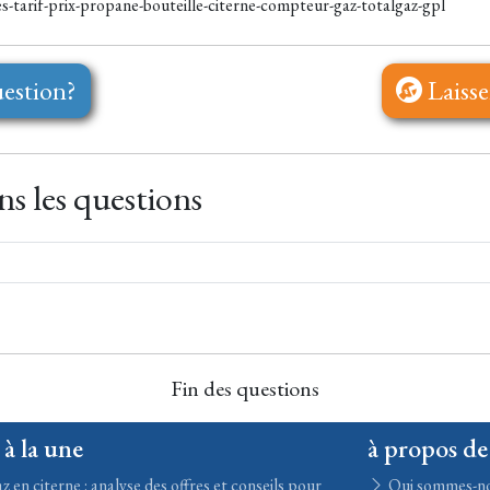
-tarif-prix-propane-bouteille-citerne-compteur-gaz-totalgaz-gpl
estion?
Laisse
s les questions
Fin des questions
 à la une
à propos de
z en citerne : analyse des offres et conseils pour
Qui sommes-n