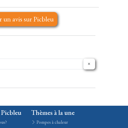
r un avis sur Picbleu
 Picbleu
Thèmes à la une
ous?
Pompes à chaleur