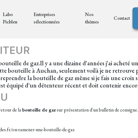
Labo
Entreprises
Nos
Contact
Picbleu
sélectionnées
thèmes
ITEUR
uteille de gaz.Il y a une dizaine d'années j'ai acheté
te bouteille à Auchan, seulement voilà je ne retrouve pl
prendre la bouteille de gaz même si je fais une croix s
est équipé d'un détenteur récent et doit contenir encore
EU
retour de la
bouteille de gaz
sur présentation d'un bulletin de consigne
ides.fr/ou-ramener-une-bouteille-de-gaz